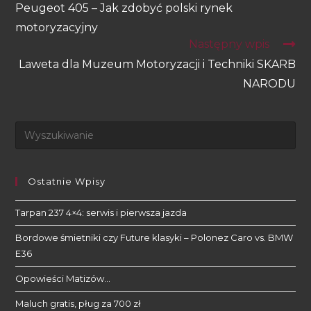
Peugeot 405 – Jak zdobyć polski rynek
motoryzacyjny
Następny wpis
Laweta dla Muzeum Motoryzacji i Techniki SKARB
NARODU
Ostatnie Wpisy
Tarpan 237 4×4: serwis i pierwsza jazda
Bordowe śmietniki czy Future klasyki – Polonez Caro vs. BMW
E36
Opowieści Matizów…
Maluch gratis, pług za 700 zł