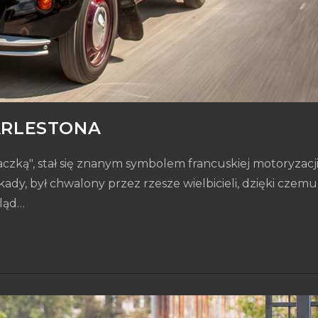
ARLESTONA
czką", stał się znanym symbolem francuskiej motoryzacji
y, był chwalony przez rzesze wielbicieli, dzięki czemu
gląd…