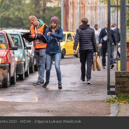
cento 2021 - WDW - Zdjęcia Łukasz Wasilczuk