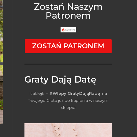
Zostań Naszym
Patronem
ZOSTAŃ PATRONEM
Graty Dają Datę
Naklejki –
#Wlepy GratyDająRadę
na
Twojego Grata już do kupienia w naszym
sklepie