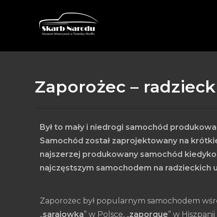
Zaporożec – radziec
Był to mały i niedrogi samochód produkowa
Samochód został zaprojektowany na krótkie 
najszerzej produkowany samochód kiedyko
najczęstszym samochodem na radzieckich uli
Zaporożec był popularnym samochodem wśró
„
sarajowka
” w Polsce, „
zaporque
” w Hiszpanii i