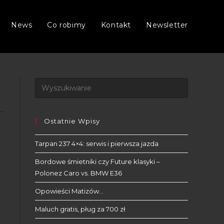
News
Co robimy
Kontakt
Newsletter
Ostatnie Wpisy
Tarpan 237 4×4: serwis i pierwsza jazda
Bordowe śmietniki czy Future klasyki –
Polonez Caro vs. BMW E36
Opowieści Matizów…
Maluch gratis, pług za 700 zł