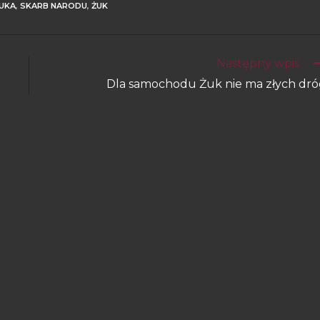
ŻUKA
,
SKARB NARODU
,
ŻUK
Następny wpis
Dla samochodu Żuk nie ma złych dr