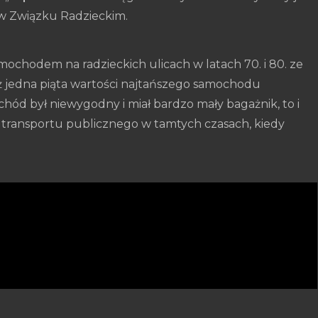
 w Związku Radzieckim.
mochodem na radzieckich ulicach w latach 70. i 80. ze
iż jedna piąta wartości najtańszego samochodu
chód był niewygodny i miał bardzo mały bagażnik, to i
 transportu publicznego w tamtych czasach, kiedy