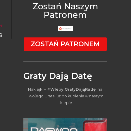
Zostań Naszym
Patronem
óg
ZOSTAŃ PATRONEM
Graty Dają Datę
Naklejki –
#Wlepy GratyDająRadę
na
Twojego Grata już do kupienia w naszym
sklepie