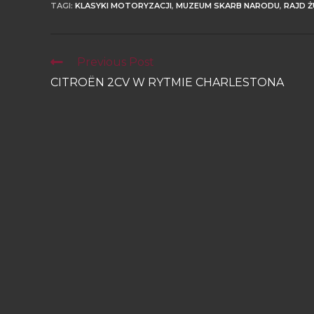
TAGI
:
KLASYKI MOTORYZACJI
,
MUZEUM SKARB NARODU
,
RAJD 
Previous Post
CITROËN 2CV W RYTMIE CHARLESTONA