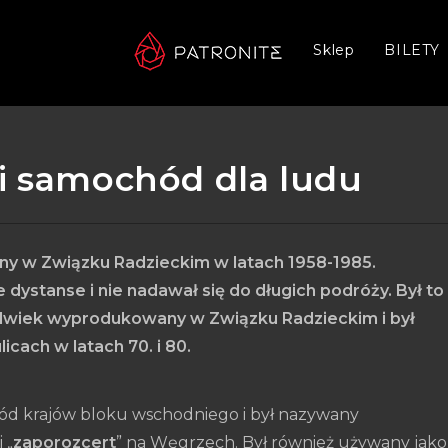
Sklep
BILETY
ki samochód dla ludu
ny w Związku Radzieckim w latach 1958-1985.
dystanse i nie nadawał się do długich podróży. Był to
lwiek wyprodukowany w Związku Radzieckim i był
cach w latach 70. i 80.
d krajów bloku wschodniego i był nazywany
 „
zaporozcert
” na Węgrzech. Był również używany jako