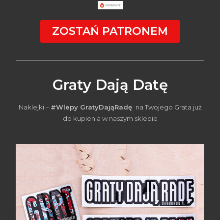
ZOSTAŃ PATRONEM
Graty Dają Datę
Naklejki –
#Wlepy GratyDająRadę
na Twojego Grata już
do kupienia w naszym sklepie